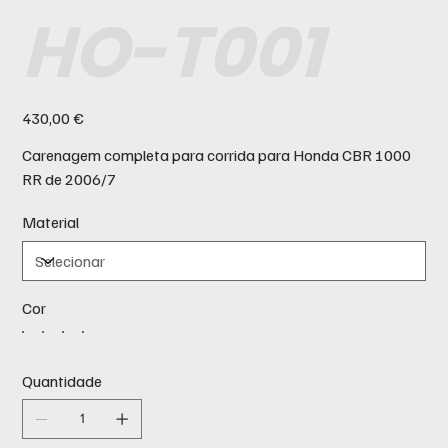
HO-T001
Preço
430,00 €
Carenagem completa para corrida para Honda CBR 1000
RR de 2006/7
Material
Cor
Quantidade