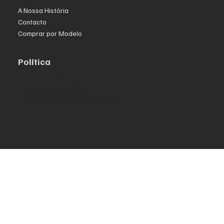
A Nossa História
Contacto
Comprar por Modelo
Política
Política de Privacidade
Termos e Condições
Declaração de Acessibilidade