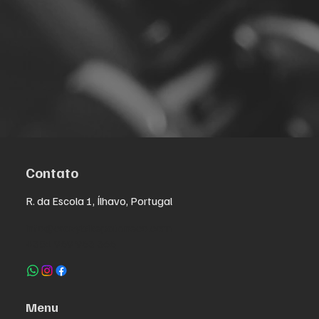
Contato
R. da Escola 1, Ílhavo, Portugal
info@crazybikepataneco.com
+351 969 963 366
Menu