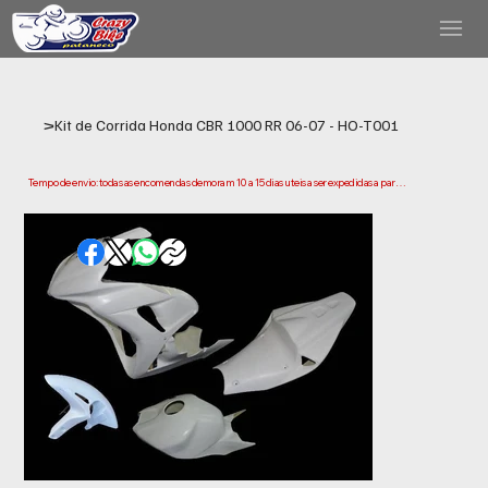
>
Kit de Corrida Honda CBR 1000 RR 06-07 - HO-T001
Tempo de envio: todas as encomendas demoram 10 a 15 dias uteis a ser expedidas a partir 
da data da compra. Tenha em conta que este e o tempo necessario para prepararmos e 
enviarmos a sua encomenda. Os prazos de entrega podem variar consoante a sua 
localização.