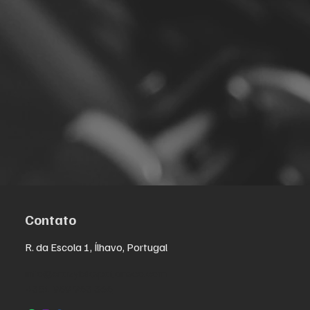
Contato
R. da Escola 1, Ílhavo, Portugal
info@crazybikepataneco.com
+351 969 963 366