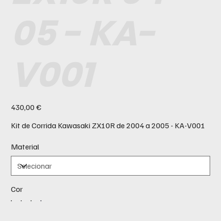
05 - KA-
V001
Preço
430,00 €
Kit de Corrida Kawasaki ZX10R de 2004 a 2005 - KA-V001
Material
Cor