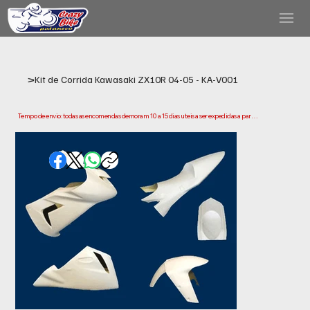
>
Kit de Corrida Kawasaki ZX10R 04-05 - KA-V001
Tempo de envio: todas as encomendas demoram 10 a 15 dias uteis a ser expedidas a partir 
da data da compra. Tenha em conta que este e o tempo necessario para prepararmos e 
enviarmos a sua encomenda. Os prazos de entrega podem variar consoante a sua 
localização.