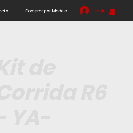
acto
Comprar por Modelo
Login
Kit de
Corrida R6
- YA-