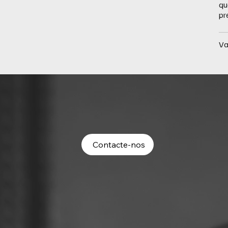
qu
pr
Va
Contacte-nos