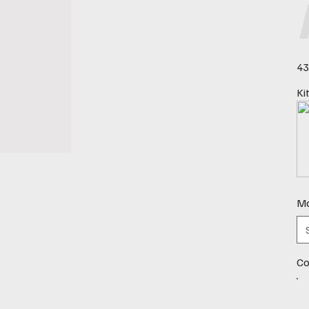
Pre
43
Ki
Ma
Co