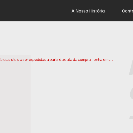
A Nossa História
Cont
dias uteis a ser expedidas a partir da data da compra. Tenha em 
os e enviarmos a sua encomenda. Os prazos de entrega podem 