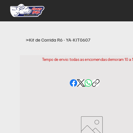
>
Kit de Corrida R6 - YA-KIT0607
Tempo de envio: todas as encomendas demoram 10 a 15 
conta que este e o tempo necessario para prepararm
variar consoante a sua localização.