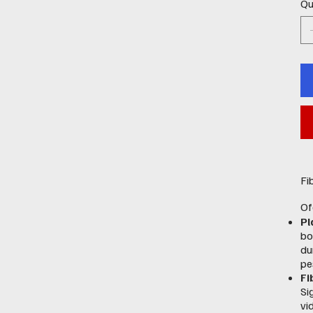
Qu
Fi
Of
Pl
bo
du
pe
Fi
Si
vi