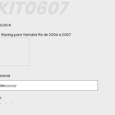
KIT0607
ço
0,00 €
t Racing para Yamaha R6 de 2006 a 2007
terial
r