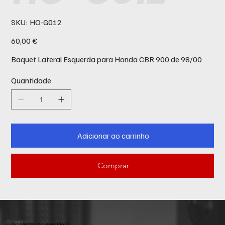
SKU
SKU:
HO-G012
HO-
G012
Preço
60,00 €
Baquet Lateral Esquerda para Honda CBR 900 de 98/00
Quantidade
Adicionar ao carrinho
Comprar
Problemas ou questões?