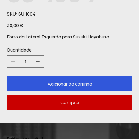
SKU
SKU:
SU-I004
SU-
I004
Preço
30,00 €
Forro da Lateral Esquerda para Suzuki Hayabusa
Quantidade
Adicionar ao carrinho
Comprar
Problemas ou questões?