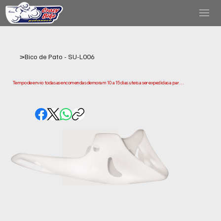
>
Bico de Pato - SU-L006
Tempo de envio: todas as encomendas demoram 10 a 15 dias uteis a ser expedidas a partir 
da data da compra. Tenha em conta que este e o tempo necessario para prepararmos e 
enviarmos a sua encomenda. Os prazos de entrega podem variar consoante a sua 
localização.