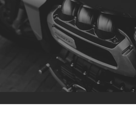
Contato
R. da Escola 1, Ílhavo, Portugal
info@crazybikepataneco.com