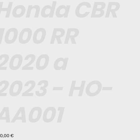
Honda CBR
1000 RR
2020 a
2023 - HO-
AA001
ço
0,00 €