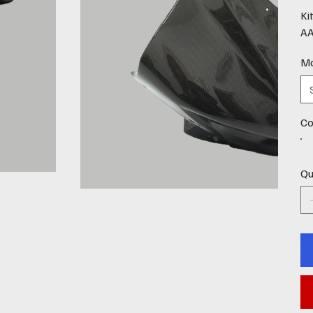
Ki
A
Ma
Co
Qu