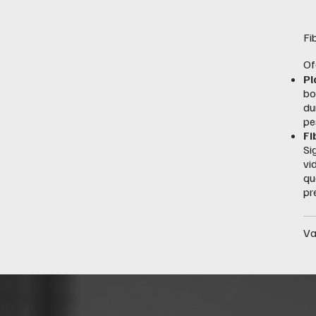
Fi
Of
Pl
bo
du
pe
Fi
Si
vi
qu
pr
Va