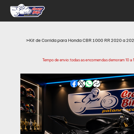
>
Kit de Corrida para Honda CBR 1000 RR 2020 a 20
Tempo de envio: todas as encomendas demoram 10 a 15 
conta que este e o tempo necessario para prepararm
variar consoante a sua localização.