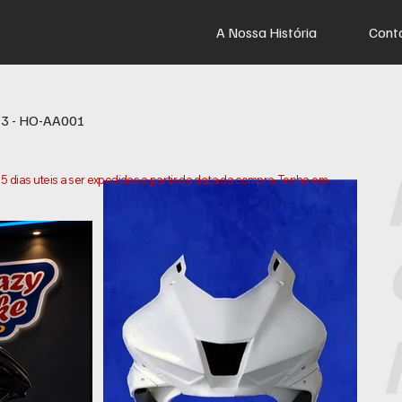
A Nossa História
Cont
23 - HO-AA001
dias uteis a ser expedidas a partir da data da compra. Tenha em 
os e enviarmos a sua encomenda. Os prazos de entrega podem 