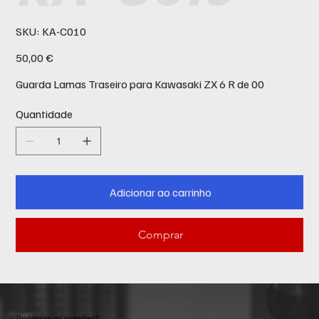
SKU
SKU:
KA-C010
KA-
C010
Preço
50,00 €
Guarda Lamas Traseiro para Kawasaki ZX 6 R de 00
Quantidade
Adicionar ao carrinho
Comprar
Problemas ou questões?