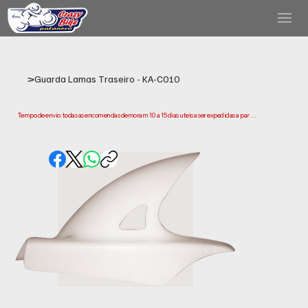
>
Guarda Lamas Traseiro - KA-C010
Tempo de envio: todas as encomendas demoram 10 a 15 dias uteis a ser expedidas a partir 
da data da compra. Tenha em conta que este e o tempo necessario para prepararmos e 
enviarmos a sua encomenda. Os prazos de entrega podem variar consoante a sua 
localização.