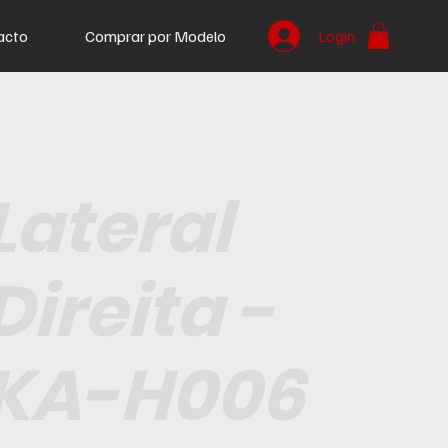
acto
Comprar por Modelo
Login
Lateral
Direita -
KA-H006