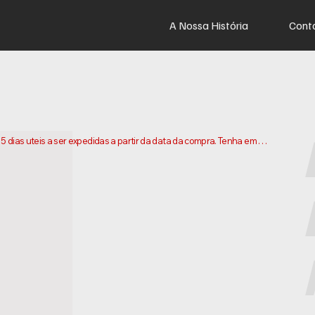
A Nossa História
Cont
dias uteis a ser expedidas a partir da data da compra. Tenha em 
os e enviarmos a sua encomenda. Os prazos de entrega podem 