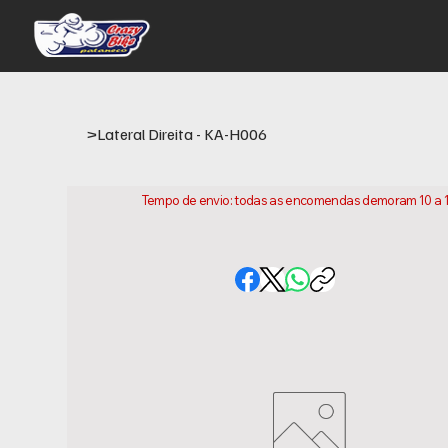
>
Lateral Direita - KA-H006
Tempo de envio: todas as encomendas demoram 10 a 15 
conta que este e o tempo necessario para prepararm
variar consoante a sua localização.