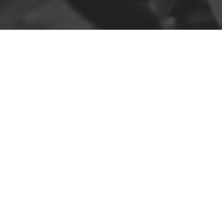
Contato
R. da Escola 1, Ílhavo, Portugal
info@crazybikepataneco.com
+351 969 963 366