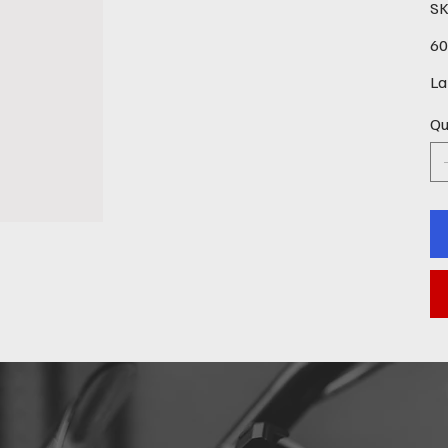
SK
Pre
60
La
Qu