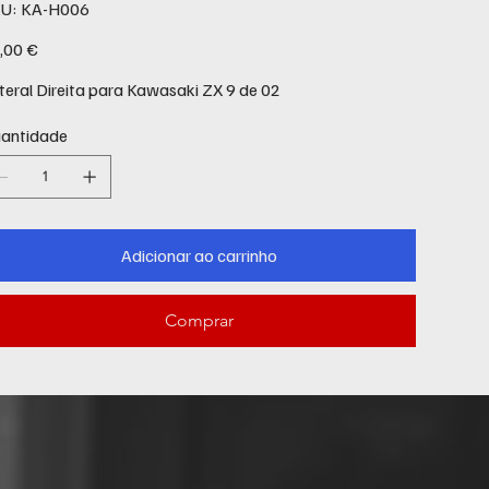
SKU
U:
KA-H006
KA-
H006
ço
,00 €
teral Direita para Kawasaki ZX 9 de 02
antidade
Adicionar ao carrinho
Comprar