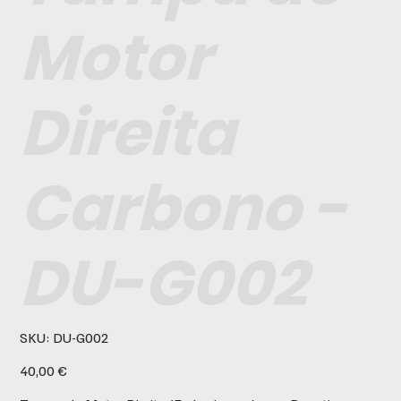
Motor
Direita
Carbono -
DU-G002
SKU
SKU:
DU-G002
DU-
G002
Preço
40,00 €