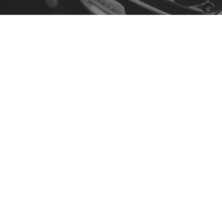
Contato
R. da Escola 1, Ílhavo, Portugal
info@crazybikepataneco.com
+351 969 963 366