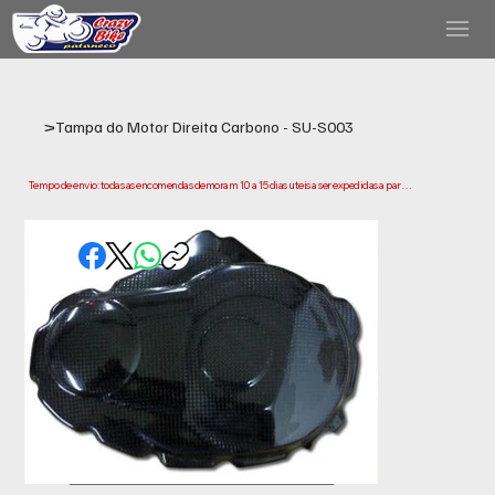
>
Tampa do Motor Direita Carbono - SU-S003
Tempo de envio: todas as encomendas demoram 10 a 15 dias uteis a ser expedidas a partir 
da data da compra. Tenha em conta que este e o tempo necessario para prepararmos e 
enviarmos a sua encomenda. Os prazos de entrega podem variar consoante a sua 
localização.