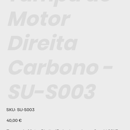
Motor
Direita
Carbono -
SU-S003
SKU
SKU:
SU-S003
SU-
S003
Preço
40,00 €