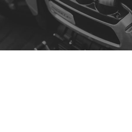
Contato
R. da Escola 1, Ílhavo, Portugal
info@crazybikepataneco.com
+351 969 963 366