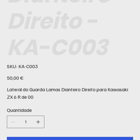
Direito -
KA-C003
SKU
SKU:
KA-C003
KA-
C003
Preço
50,00 €
Lateral do Guarda Lamas Dianteiro Direito para Kawasaki
ZX 6 R de 00
Quantidade