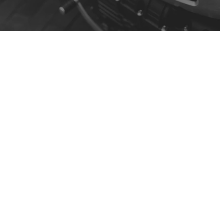
Contato
R. da Escola 1, Ílhavo, Portugal
info@crazybikepataneco.com
+351 969 963 366
Menu
A Nossa História
Contacto
Comprar por Modelo