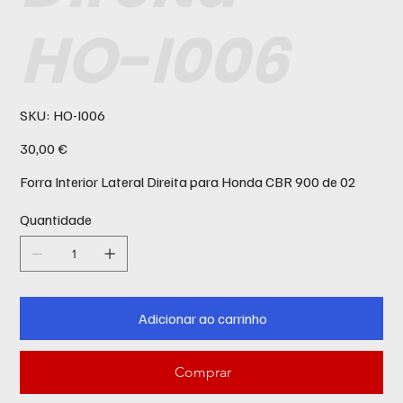
HO-I006
SKU
SKU:
HO-I006
HO-
I006
Preço
30,00 €
Forra Interior Lateral Direita para Honda CBR 900 de 02
Quantidade
Adicionar ao carrinho
Comprar