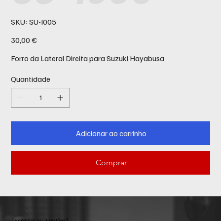
SKU
SKU:
SU-I005
SU-
I005
Preço
30,00 €
Forro da Lateral Direita para Suzuki Hayabusa
Quantidade
Adicionar ao carrinho
Comprar
Problemas ou questões?