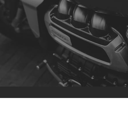
Contato
R. da Escola 1, Ílhavo, Portugal
info@crazybikepataneco.com