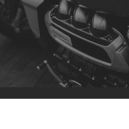
Contato
R. da Escola 1, Ílhavo, Portugal
info@crazybikepataneco.com