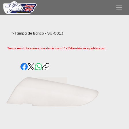
>
Tampa de Banco - SU-C013
Tempo de envio: todas as encomendas demoram 10 a 15 dias uteis a ser expedidas a partir 
da data da compra. Tenha em conta que este e o tempo necessario para prepararmos e 
enviarmos a sua encomenda. Os prazos de entrega podem variar consoante a sua 
localização.