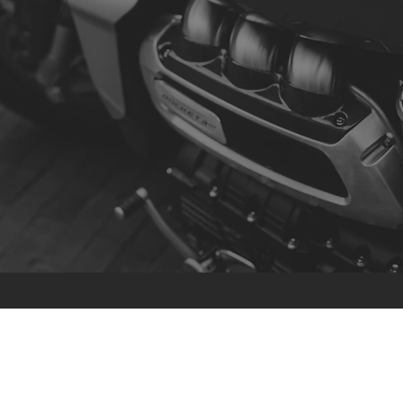
Contato
R. da Escola 1, Ílhavo, Portugal
info@crazybikepataneco.com