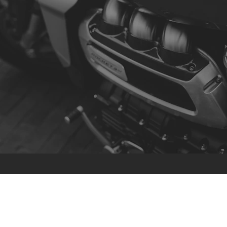
Contato
R. da Escola 1, Ílhavo, Portugal
info@crazybikepataneco.com