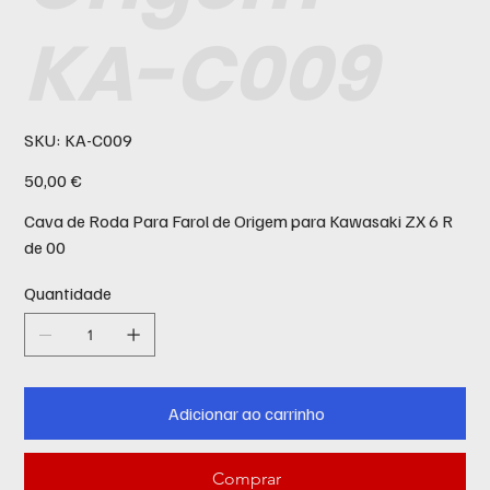
KA-C009
SKU
SKU:
KA-C009
KA-
C009
Preço
50,00 €
Cava de Roda Para Farol de Origem para Kawasaki ZX 6 R
de 00
Quantidade
Adicionar ao carrinho
Comprar