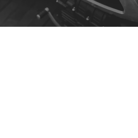
Contato
R. da Escola 1, Ílhavo, Portugal
info@crazybikepataneco.com
+351 969 963 366
Menu
A Nossa História
Contacto