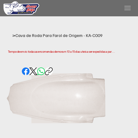
>
Cava de Roda Para Farol de Origem - KA-C009
Tempo de envio: todas as encomendas demoram 10 a 15 dias uteis a ser expedidas a partir 
da data da compra. Tenha em conta que este e o tempo necessario para prepararmos e 
enviarmos a sua encomenda. Os prazos de entrega podem variar consoante a sua 
localização.