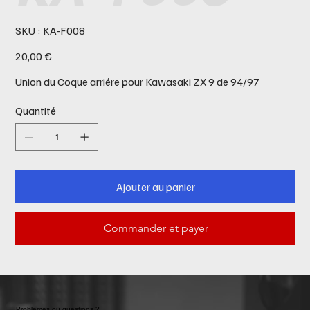
SKU
SKU :
KA-F008
KA-
F008
Prix
20,00 €
Union du Coque arriére pour Kawasaki ZX 9 de 94/97
Quantité
Ajouter au panier
Commander et payer
Problemes ou questions ?