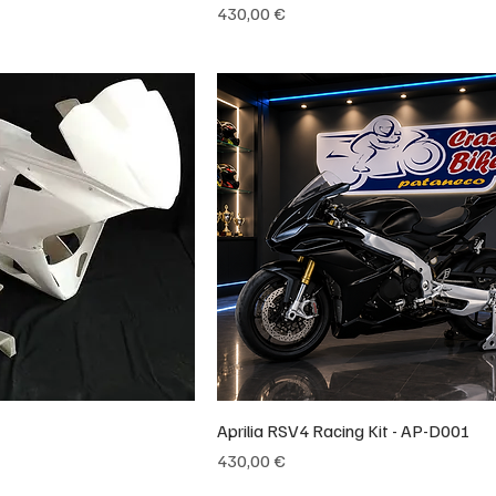
Prix
430,00 €
Aprilia RSV4 Racing Kit - AP-D001
Prix
430,00 €