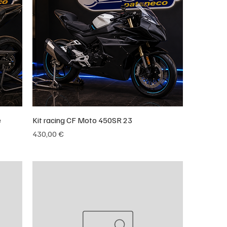
e
Kit racing CF Moto 450SR 23
Prix
430,00 €