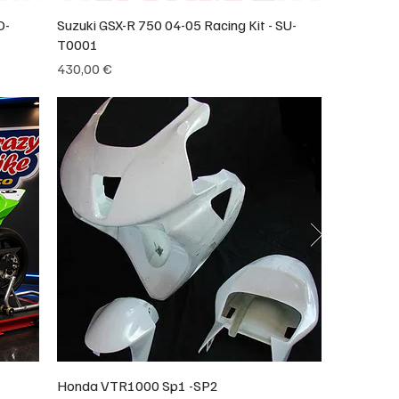
O-
Suzuki GSX-R 750 04-05 Racing Kit - SU-
T0001
Prix
430,00 €
Honda VTR1000 Sp1 -SP2