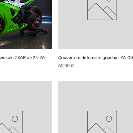
awasaki ZX6R de 24-26 -
Couverture de lumiere gauche - YA-G
Prix
60,00 €