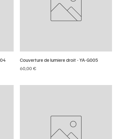
004
Couverture de lumiere droit - YA-G005
Prix
60,00 €