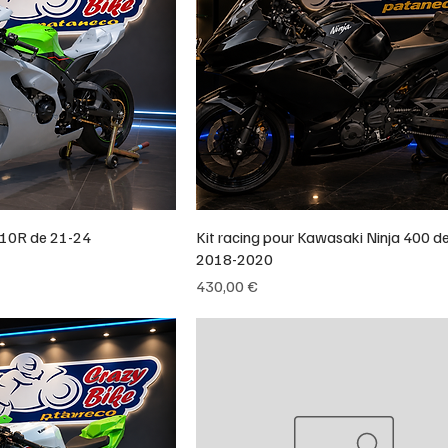
X10R de 21-24
Kit racing pour Kawasaki Ninja 400 d
2018-2020
Prix
430,00 €