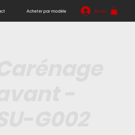
act
Acheter par modèle
Se connecter
Carénage
avant -
SU-G002