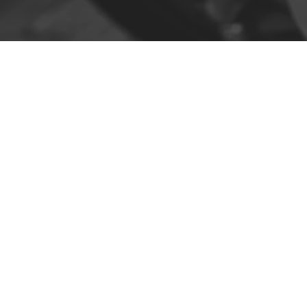
Contact
R. da Escola 1, Ílhavo, Portugal
info@crazybikepataneco.com
+351 969 963 366