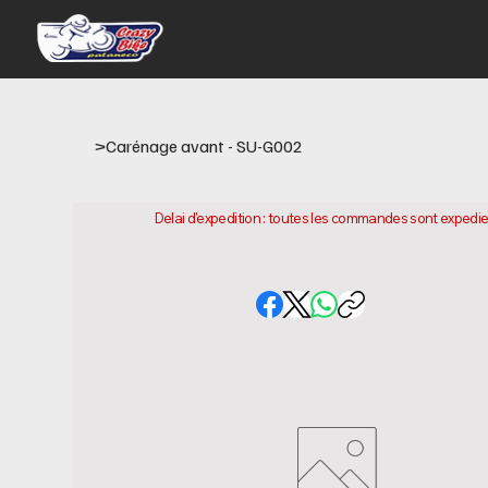
>
Carénage avant - SU-G002
Delai d'expedition : toutes les commandes sont expediee
d'achat. Veuillez noter qu'il s'agit du temps necessaire
peuvent varier selon votre localisation.