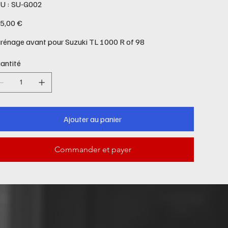
SKU
U :
SU-G002
SU-
G002
5,00 €
rénage avant pour Suzuki TL 1000 R of 98
antité
Ajouter au panier
Commander et payer