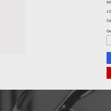
SK
Prix
13
Ca
Qu