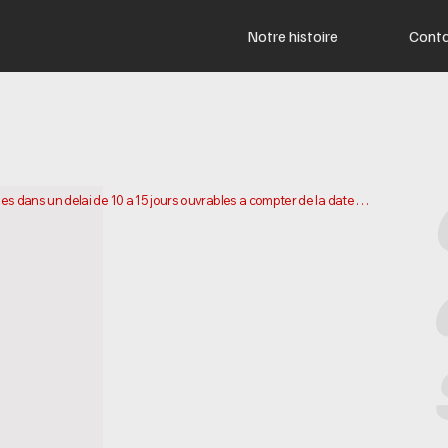
Notre histoire
Cont
s dans un delai de 10 a 15 jours ouvrables a compter de la date 
 pour preparer et expedier votre commande. Les delais de livraison 