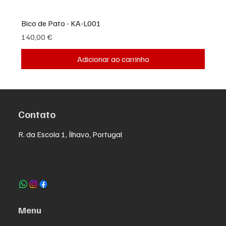
Bico de Pato - KA-L001
Preço
140,00 €
Adicionar ao carrinho
Contato
R. da Escola 1, Ílhavo, Portugal
info@crazybikepataneco.com
+351 969 963 366
Menu