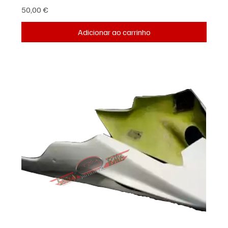
Preço
50,00 €
Adicionar ao carrinho