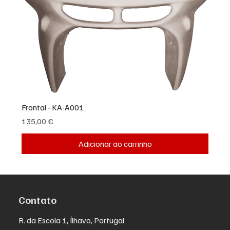
Frontal - KA-A001
Preço
135,00 €
Adicionar ao carrinho
Contato
R. da Escola 1, Ílhavo, Portugal