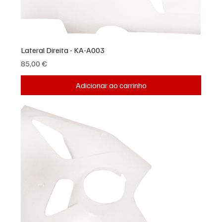
Lateral Direita - KA-A003
Preço
85,00 €
Adicionar ao carrinho