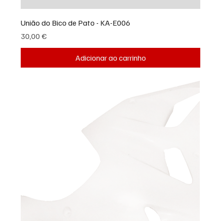
União do Bico de Pato - KA-E006
Preço
30,00 €
Adicionar ao carrinho