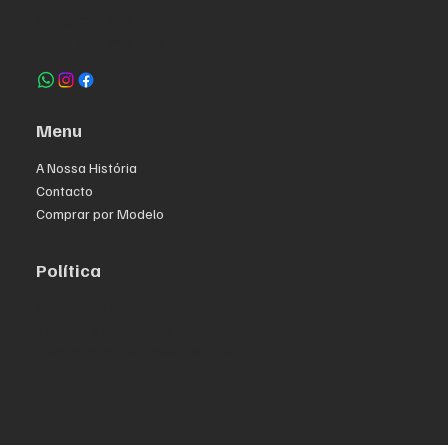
info@crazybikepataneco.com
+351 969 963 366
Menu
A Nossa História
Contacto
Comprar por Modelo
Política
Política de Privacidade
Termos e Condições
Declaração de Acessibilidade