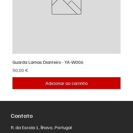
Guarda Lamas Dianteiro - YA-W006
Preço
50,00 €
Adicionar ao carrinho
Contato
R. da Escola 1, Ílhavo, Portugal