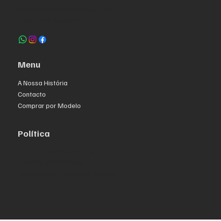
info@crazybikepataneco.com
+351 969 963 366
Menu
A Nossa História
Contacto
Comprar por Modelo
Política
Política de Privacidade
Termos e Condições
Declaração de Acessibilidade