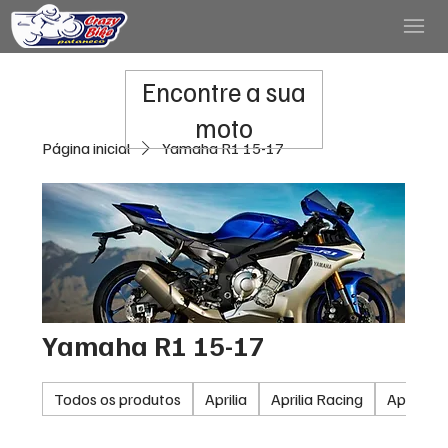
Encontre a sua
moto
Página inicial
Yamaha R1 15-17
Yamaha R1 15-17
Todos os produtos
Aprilia
Aprilia Racing
Aprilia 