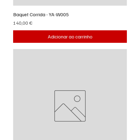
Baquet Corrida - YA-W005
Preço
140,00 €
Adicionar ao carrinho