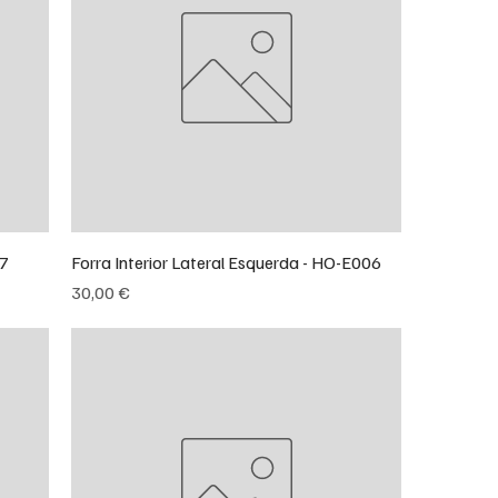
07
Forra Interior Lateral Esquerda - HO-E006
Preço
30,00 €