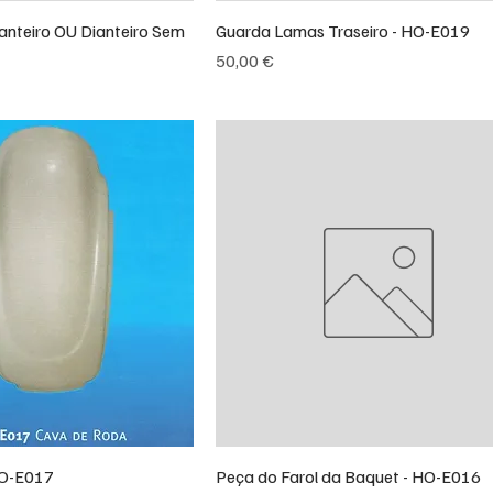
anteiro OU Dianteiro Sem
Guarda Lamas Traseiro - HO-E019
Preço
50,00 €
HO-E017
Peça do Farol da Baquet - HO-E016