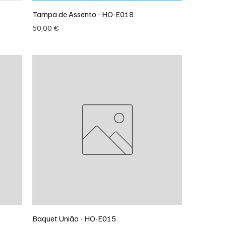
Tampa de Assento - HO-E018
Preço
50,00 €
Baquet União - HO-E015