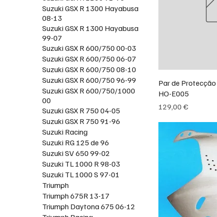
Suzuki GSX R 1300 Hayabusa
08-13
Suzuki GSX R 1300 Hayabusa
99-07
Suzuki GSX R 600/750 00-03
Suzuki GSX R 600/750 06-07
Suzuki GSX R 600/750 08-10
Suzuki GSX R 600/750 96-99
Par de Protecção
Suzuki GSX R 600/750/1000
HO-E005
00
Preço
129,00 €
Suzuki GSX R 750 04-05
Suzuki GSX R 750 91-96
Suzuki Racing
Suzuki RG 125 de 96
Suzuki SV 650 99-02
Suzuki TL 1000 R 98-03
Suzuki TL 1000 S 97-01
Triumph
Triumph 675R 13-17
Triumph Daytona 675 06-12
Triumph Racing