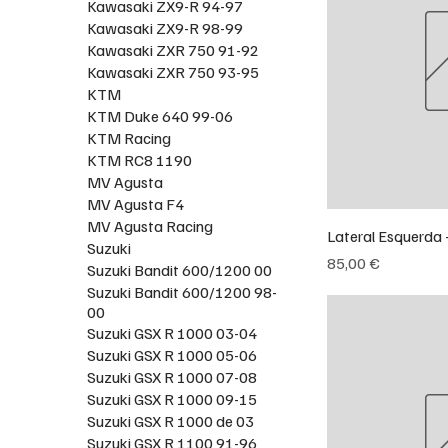
Kawasaki ZX9-R 94-97
Kawasaki ZX9-R 98-99
Kawasaki ZXR 750 91-92
Kawasaki ZXR 750 93-95
KTM
KTM Duke 640 99-06
KTM Racing
KTM RC8 1190
MV Agusta
MV Agusta F4
MV Agusta Racing
Lateral Esquerda
Suzuki
Preço
85,00 €
Suzuki Bandit 600/1200 00
Suzuki Bandit 600/1200 98-
00
Suzuki GSX R 1000 03-04
Suzuki GSX R 1000 05-06
Suzuki GSX R 1000 07-08
Suzuki GSX R 1000 09-15
Suzuki GSX R 1000 de 03
Suzuki GSX R 1100 91-96