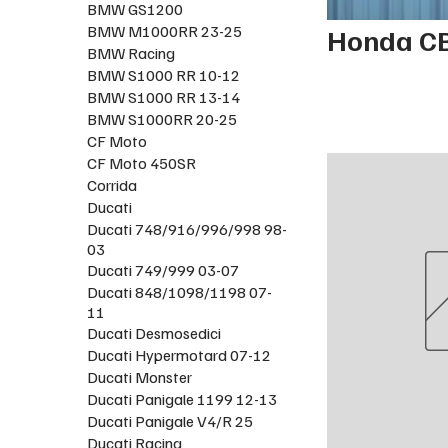
BMW GS1200
BMW M1000RR 23-25
Honda CB
BMW Racing
BMW S1000 RR 10-12
BMW S1000 RR 13-14
BMW S1000RR 20-25
CF Moto
CF Moto 450SR
Corrida
Ducati
Ducati 748/916/996/998 98-
03
Ducati 749/999 03-07
Ducati 848/1098/1198 07-
11
Ducati Desmosedici
Ducati Hypermotard 07-12
Ducati Monster
Ducati Panigale 1199 12-13
Ducati Panigale V4/R 25
Ducati Racing