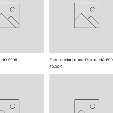
 - HO-E008
Forra Interior Lateral Direita - HO-E0
Preço
30,00 €