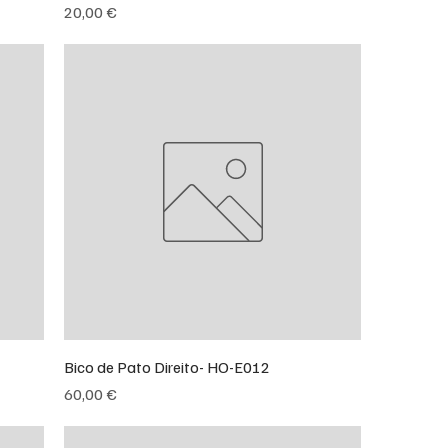
Preço
20,00 €
Bico de Pato Direito- HO-E012
Preço
60,00 €