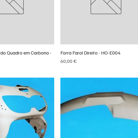
 do Quadro em Carbono -
Forra Farol Direito - HO-E004
Preço
60,00 €