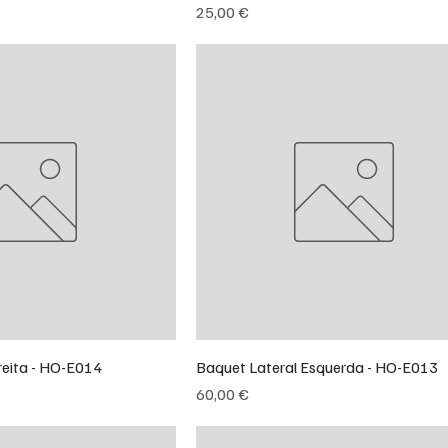
Preço
25,00 €
reita - HO-E014
Baquet Lateral Esquerda - HO-E013
Preço
60,00 €