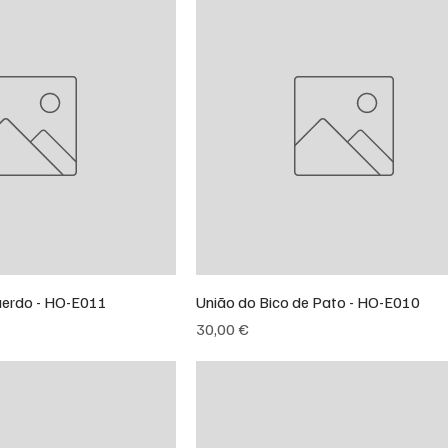
uerdo - HO-E011
União do Bico de Pato - HO-E010
Preço
30,00 €