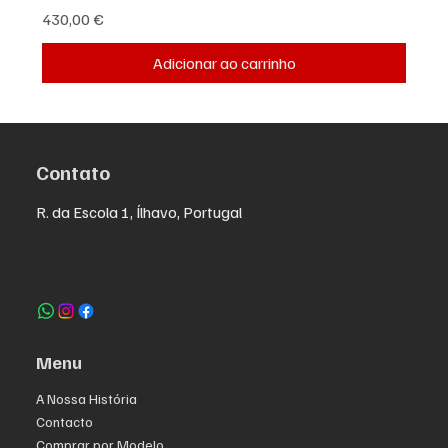
Preço
430,00 €
Adicionar ao carrinho
Contato
R. da Escola 1, Ílhavo, Portugal
info@crazybikepataneco.com
+351 969 963 366
Menu
A Nossa História
Contacto
Comprar por Modelo