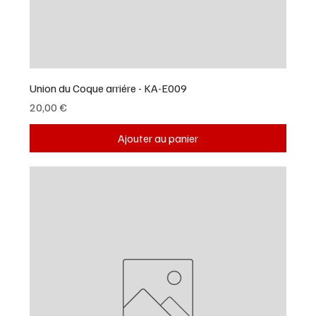
Union du Coque arriére - KA-E009
Prix
20,00 €
Ajouter au panier