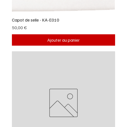
Capot de selle - KA-E010
Prix
50,00 €
Ajouter au panier