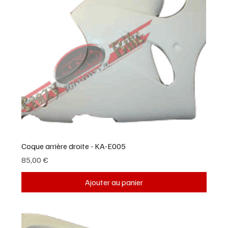
Coque arrière droite - KA-E005
Prix
85,00 €
Ajouter au panier