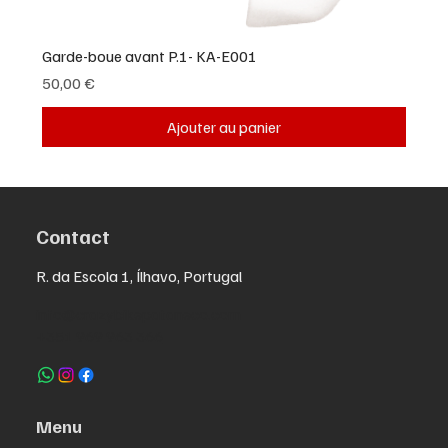
Garde-boue avant P.1- KA-E001
Prix
50,00 €
Ajouter au panier
Contact
R. da Escola 1, Ílhavo, Portugal
info@crazybikepataneco.com
+351 969 963 366
Menu