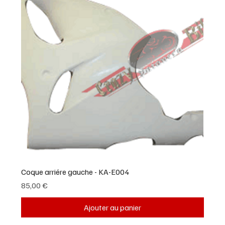
Coque arriére gauche - KA-E004
Prix
85,00 €
Ajouter au panier