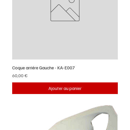
Coque arriére Gauche - KA-E007
Prix
60,00 €
Ajouter au panier