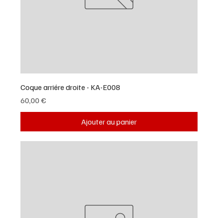
Coque arriére droite - KA-E008
Prix
60,00 €
Ajouter au panier