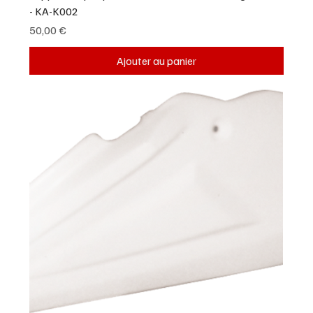
- KA-K002
Prix
50,00 €
Ajouter au panier