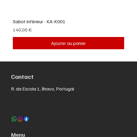
Sabot inférieur - KA-K001
Prix
140,00 €
Ajouter au panier
Contact
R. da Escola 1, Ílhavo, Portugal
info@crazybikepataneco.com
+351 969 963 366
Menu