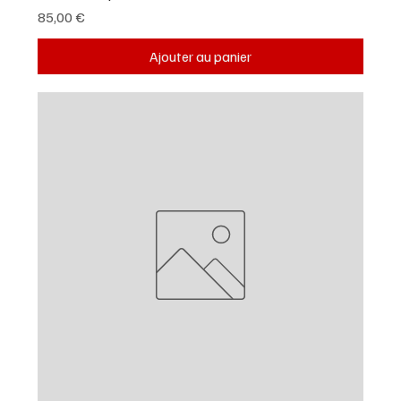
Prix
85,00 €
Ajouter au panier