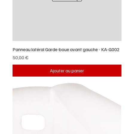
Panneau latéral Garde-boue avant gauche - KA-G002
Prix
50,00 €
Ajouter au panier