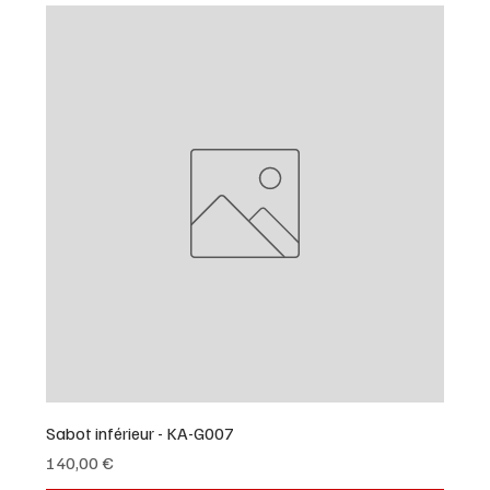
Sabot inférieur - KA-G007
Prix
140,00 €