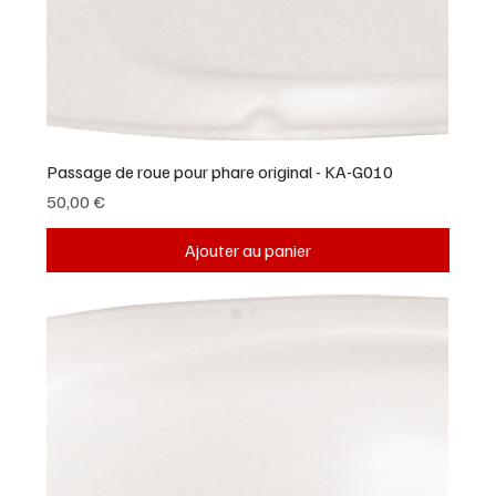
Passage de roue pour phare original - KA-G010
Prix
50,00 €
Ajouter au panier