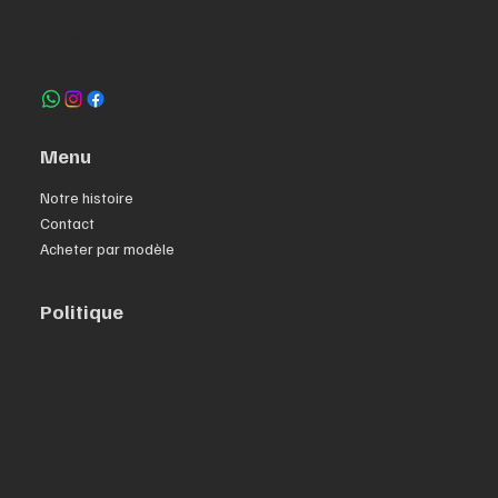
info@crazybikepataneco.com
+351 969 963 366
Menu
Notre histoire
Contact
Acheter par modèle
Politique
Politique de confidentialité
Conditions générales
Déclaration d'accessibilité