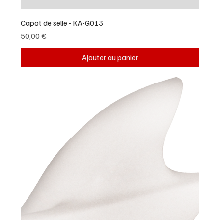
Capot de selle - KA-G013
Prix
50,00 €
Ajouter au panier