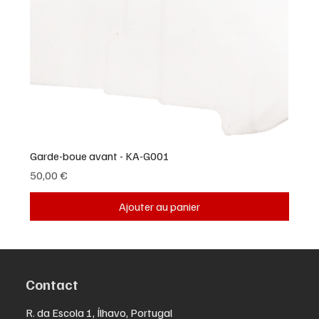
Garde-boue avant - KA-G001
Prix
50,00 €
Ajouter au panier
Contact
R. da Escola 1, Ílhavo, Portugal