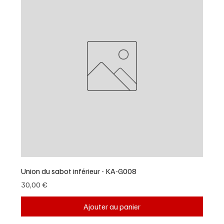
Union du sabot inférieur - KA-G008
Prix
30,00 €
Ajouter au panier