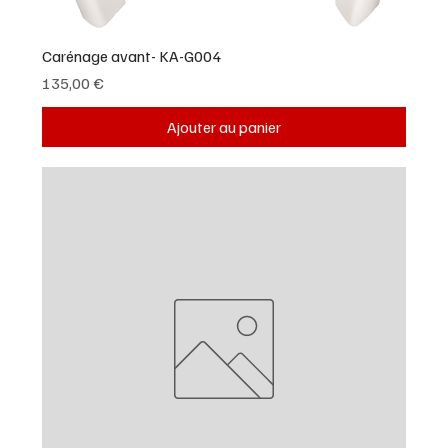
Carénage avant- KA-G004
Prix
135,00 €
Ajouter au panier