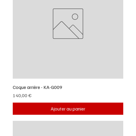
Coque arrière - KA-G009
Prix
140,00 €
Ajouter au panier