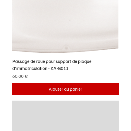
Passage de roue pour support de plaque
d'immatriculation - KA-G011
Prix
60,00 €
Ajouter au panier