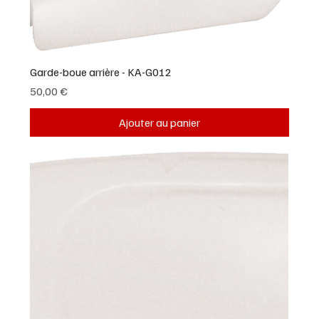
Garde-boue arrière - KA-G012
Prix
50,00 €
Ajouter au panier