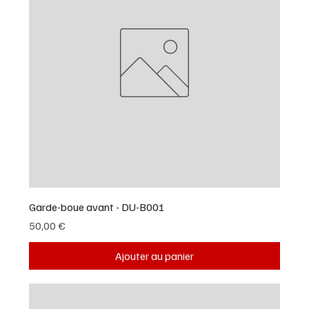
Garde-boue avant - DU-B001
Prix
50,00 €
Ajouter au panier