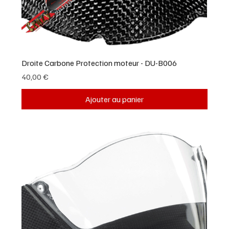
Droite Carbone Protection moteur - DU-B006
Prix
40,00 €
Ajouter au panier