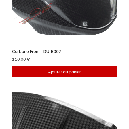
Carbone Front - DU-B007
Prix
110,00 €
Ajouter au panier