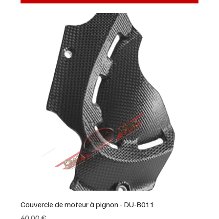
Couvercle de moteur à pignon - DU-B011
Prix
40,00 €