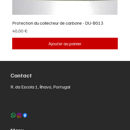
Protection du collecteur de carbone - DU-B013
Prix
40,00 €
Ajouter au panier
Contact
R. da Escola 1, Ílhavo, Portugal
info@crazybikepataneco.com
+351 969 963 366