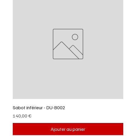
Sabot inférieur - DU-B002
Prix
140,00 €
Ajouter au panier