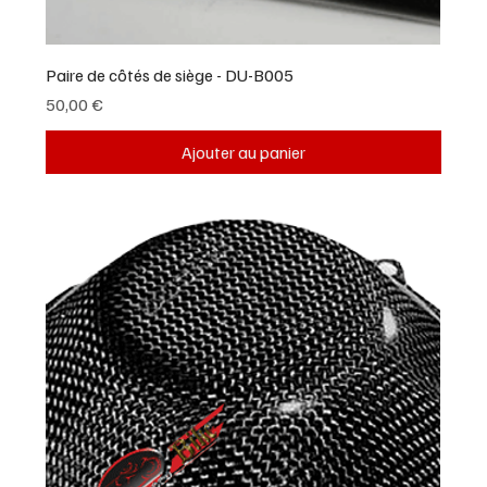
Paire de côtés de siège - DU-B005
Prix
50,00 €
Ajouter au panier