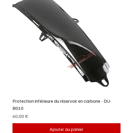
Protection inférieure du réservoir en carbone - DU-
B010
Prix
60,00 €
Ajouter au panier