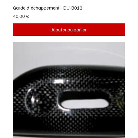
Garde d'échappement - DU-B012
Prix
40,00 €
Ajouter au panier