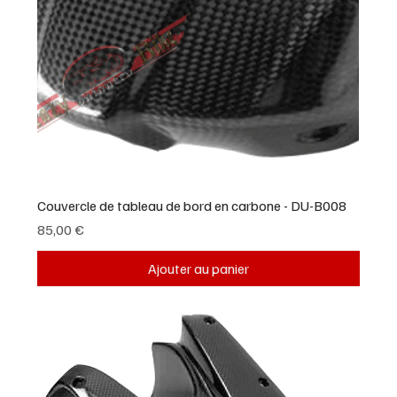
Couvercle de tableau de bord en carbone - DU-B008
Prix
85,00 €
Ajouter au panier