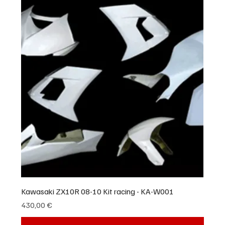
Kawasaki ZX10R 08-10 Kit racing - KA-W001
Prix
430,00 €