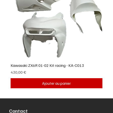
Kawasaki ZX6R 01-02 Kit racing - KA-C013
Prix
430,00 €
Ajouter au panier
Contact