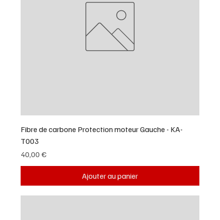
Fibre de carbone Protection moteur Gauche - KA-
T003
Prix
40,00 €
Ajouter au panier