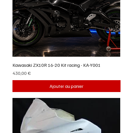
Kawasaki ZX10R 16-20 Kit racing - KA-Y001
Prix
430,00 €
Ajouter au panier