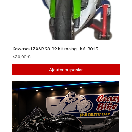
Kawasaki ZX6R 98-99 Kit racing - KA-B013
Prix
430,00 €
Ajouter au panier