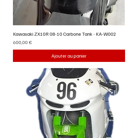
Kawasaki ZX10R 08-10 Carbone Tank - KA-W002
Prix
600,00 €
Ajouter au panier