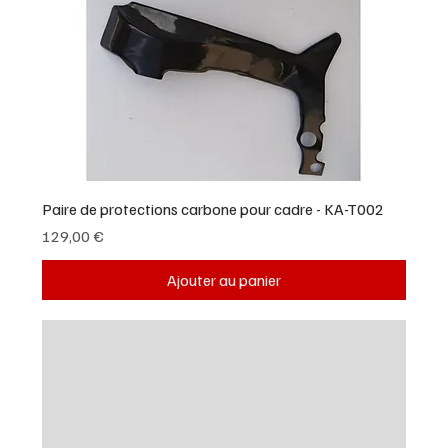
Paire de protections carbone pour cadre - KA-T002
Prix
129,00 €
Ajouter au panier