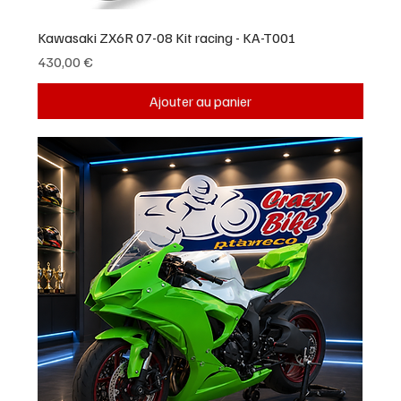
Kawasaki ZX6R 07-08 Kit racing - KA-T001
Prix
430,00 €
Ajouter au panier