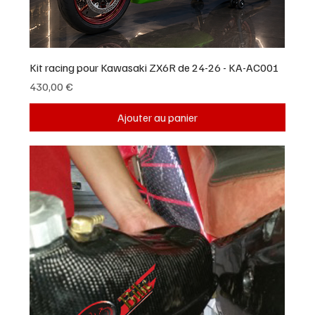
Kit racing pour Kawasaki ZX6R de 24-26 - KA-AC001
Prix
430,00 €
Ajouter au panier