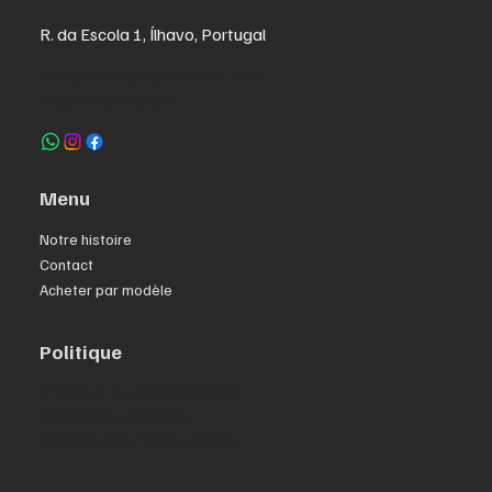
R. da Escola 1, Ílhavo, Portugal
info@crazybikepataneco.com
+351 969 963 366
Menu
Notre histoire
Contact
Acheter par modèle
Politique
Politique de confidentialité
Conditions générales
Déclaration d'accessibilité