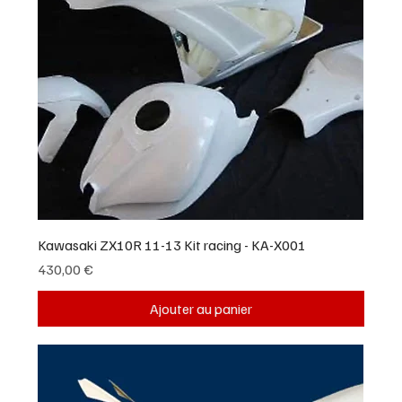
Kawasaki ZX10R 11-13 Kit racing - KA-X001
Prix
430,00 €
Ajouter au panier