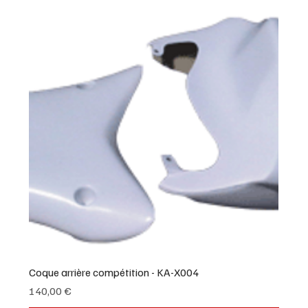
Coque arrière compétition - KA-X004
Prix
140,00 €