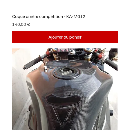
Coque arrière compétition - KA-M012
Prix
140,00 €
Ajouter au panier