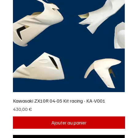
Kawasaki ZX10R 04-05 Kit racing - KA-V001
Prix
430,00 €
Ajouter au panier