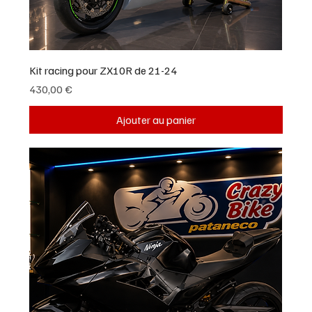
Kit racing pour ZX10R de 21-24
Prix
430,00 €
Ajouter au panier