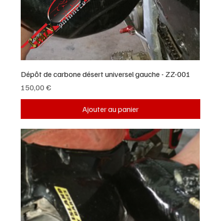
Dépôt de carbone désert universel gauche - ZZ-001
Prix
150,00 €
Ajouter au panier