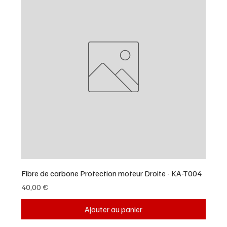
Fibre de carbone Protection moteur Droite - KA-T004
Prix
40,00 €
Ajouter au panier