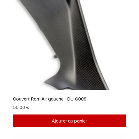
Couvert Ram Air gauche - DU-G008
Prix
50,00 €
Ajouter au panier