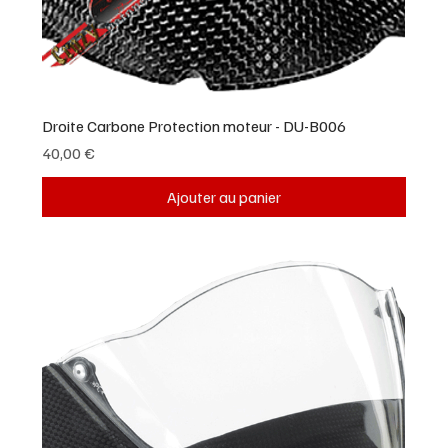
Droite Carbone Protection moteur - DU-B006
Prix
40,00 €
Ajouter au panier