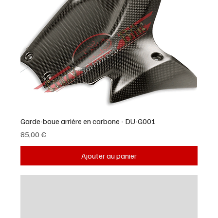
Garde-boue arrière en carbone - DU-G001
Prix
85,00 €
Ajouter au panier