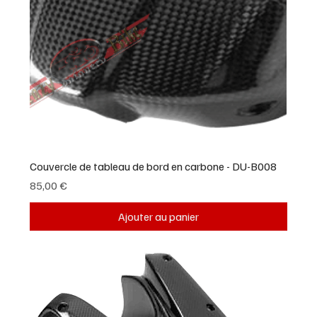
Couvercle de tableau de bord en carbone - DU-B008
Prix
85,00 €
Ajouter au panier