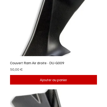
Couvert Ram Air droite - DU-G009
Prix
50,00 €
Ajouter au panier