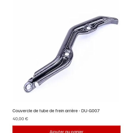
Couvercle de tube de frein arrière - DU-G007
Prix
40,00 €
Ajouter au panier