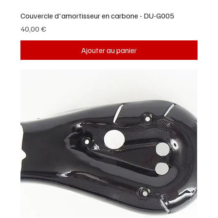
Couvercle d'amortisseur en carbone - DU-G005
Prix
40,00 €
Ajouter au panier