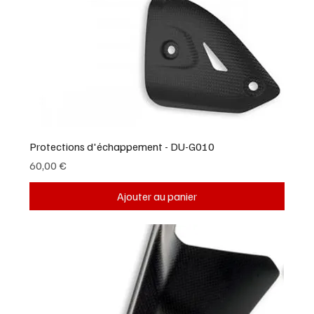
Protections d'échappement - DU-G010
Prix
60,00 €
Ajouter au panier