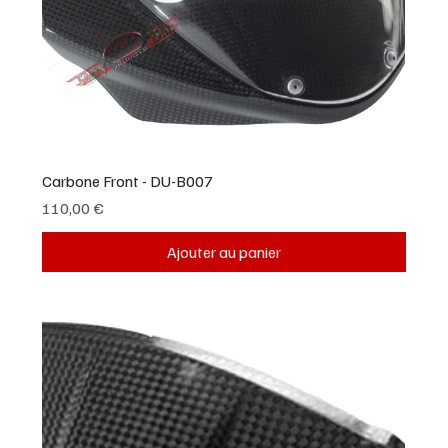
Carbone Front - DU-B007
Prix
110,00 €
Ajouter au panier