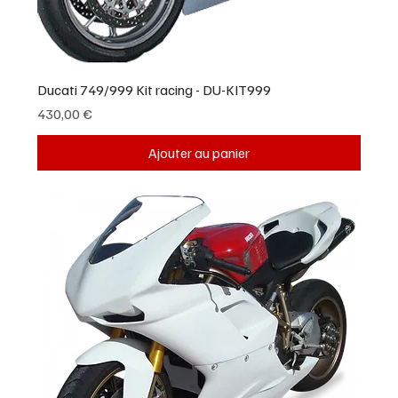
Ducati 749/999 Kit racing - DU-KIT999
Prix
430,00 €
Ajouter au panier