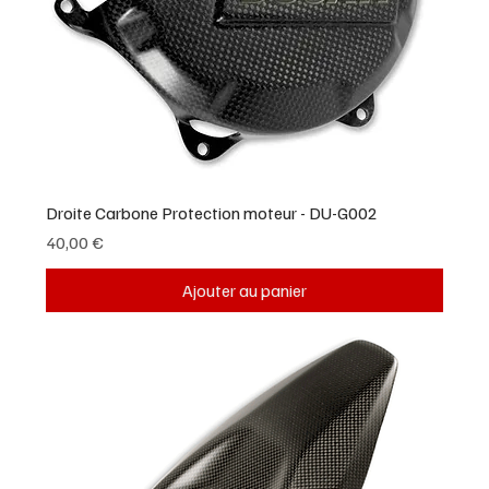
Droite Carbone Protection moteur - DU-G002
Prix
40,00 €
Ajouter au panier