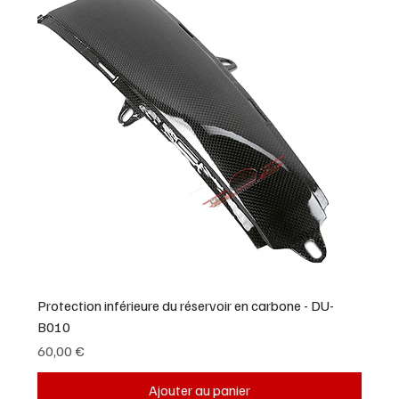
Protection inférieure du réservoir en carbone - DU-
B010
Prix
60,00 €
Ajouter au panier