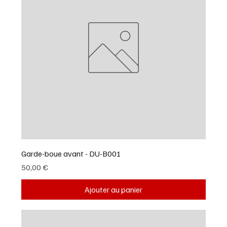
Garde-boue avant - DU-B001
Prix
50,00 €
Ajouter au panier