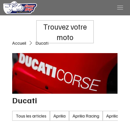
Trouvez votre
moto
Accueil
Ducati
Ducati
Tous les articles
Aprilia
Aprilia Racing
Aprilia RSV