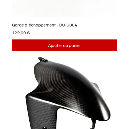
Garde d'échappement - DU-G004
Prix
129,00 €
Ajouter au panier