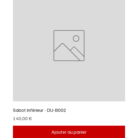
Sabot inférieur - DU-B002
Prix
140,00 €
Ajouter au panier