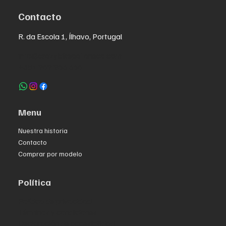
Contacto
R. da Escola 1, Ílhavo, Portugal
info@crazybikepataneco.com
+351 969 963 366
Menu
Nuestra historia
Contacto
Comprar por modelo
Política
Política de privacidad
Términos y condiciones
Declaración de accesibilidad