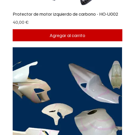
Protector de motor izquierdo de carbono - HO-U002
Precio
40,00 €
Agregar al carrito