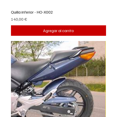
Quilla inferior - HO-X002
Precio
140,00 €
Agregar al carrito