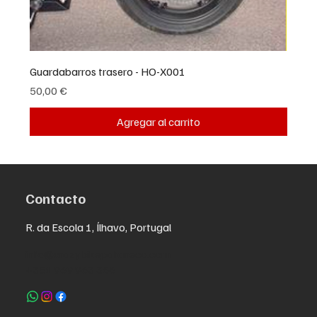
Guardabarros trasero - HO-X001
Precio
50,00 €
Agregar al carrito
Contacto
R. da Escola 1, Ílhavo, Portugal
info@crazybikepataneco.com
+351 969 963 366