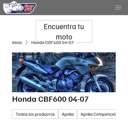
Encuentra tu
moto
Inicio
Honda CBF600 04-07
Honda CBF600 04-07
Todos los productos
Aprilia
Aprilia Competición
A