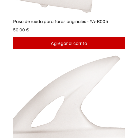
Paso de rueda para faros originales - YA-B005
Precio
50,00 €
Agregar al carrito