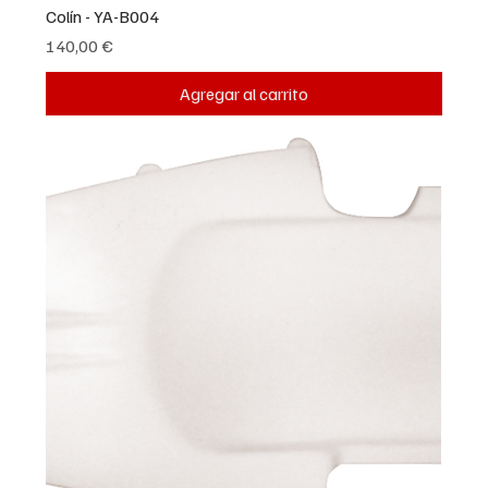
Colín - YA-B004
Precio
140,00 €
Agregar al carrito