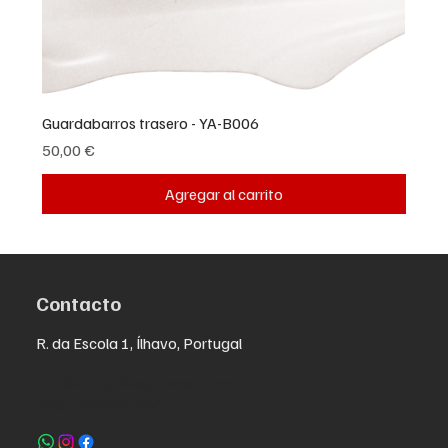
Guardabarros trasero - YA-B006
Precio
50,00 €
Agregar al carrito
Contacto
R. da Escola 1, Ílhavo, Portugal
info@crazybikepataneco.com
+351 969 963 366