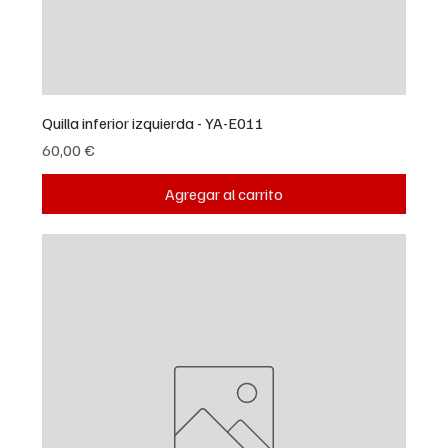
Quilla inferior izquierda - YA-E011
Precio
60,00 €
Agregar al carrito