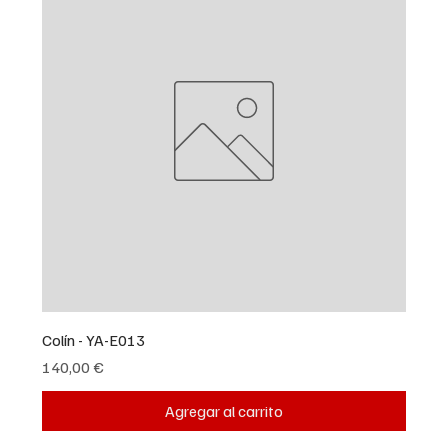
Colín - YA-E013
Precio
140,00 €
Agregar al carrito