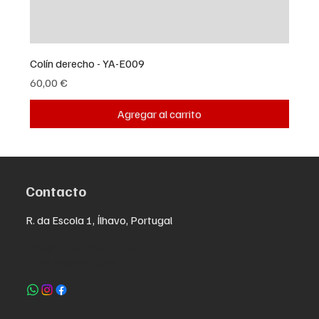
Colín derecho - YA-E009
Precio
60,00 €
Agregar al carrito
Contacto
R. da Escola 1, Ílhavo, Portugal
info@crazybikepataneco.com
+351 969 963 366