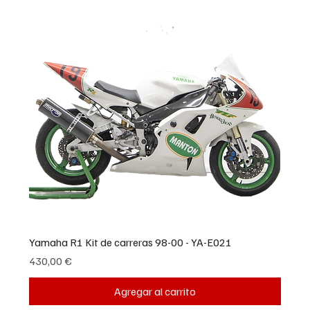
Yamaha R1 Kit de carreras 98-00 - YA-E021
Precio
430,00 €
Agregar al carrito