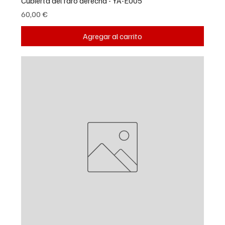
Cubierta del faro derecha - YA-E005
Precio
60,00 €
Agregar al carrito