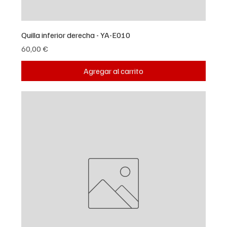
Quilla inferior derecha - YA-E010
Precio
60,00 €
Agregar al carrito