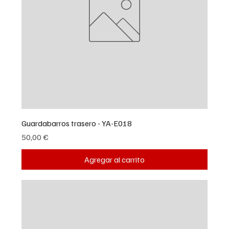
Guardabarros trasero - YA-E018
Precio
50,00 €
Agregar al carrito