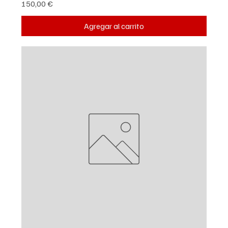
Precio
150,00 €
Agregar al carrito