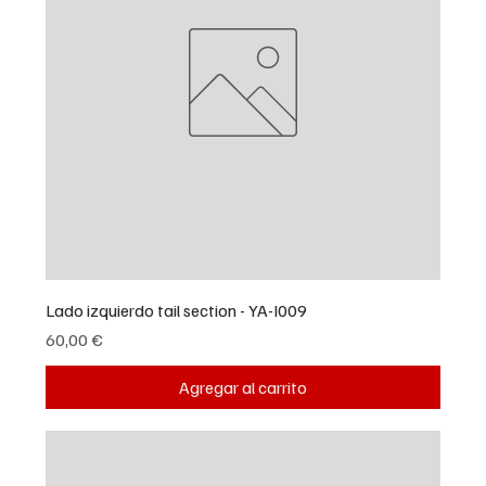
Lado izquierdo tail section - YA-I009
Precio
60,00 €
Agregar al carrito