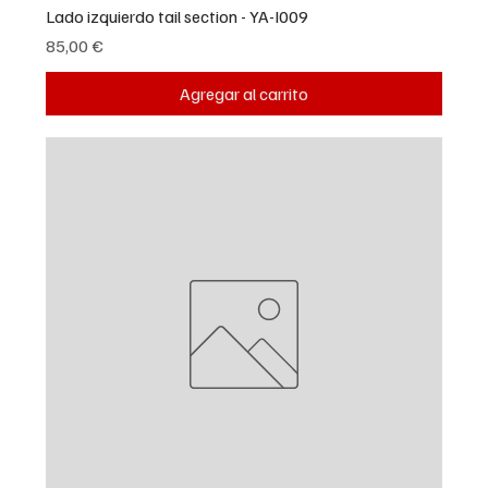
Lado izquierdo tail section - YA-I009
Precio
85,00 €
Agregar al carrito