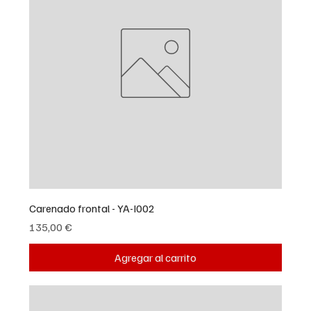
Carenado frontal - YA-I002
Precio
135,00 €
Agregar al carrito