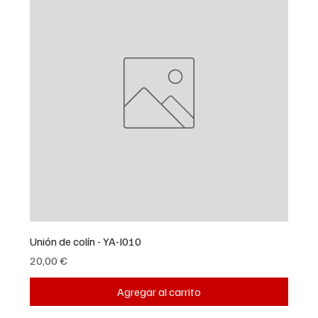
Unión de colín - YA-I010
Precio
20,00 €
Agregar al carrito