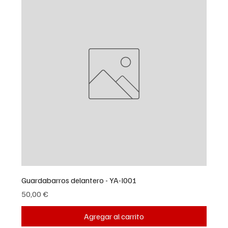
Guardabarros delantero - YA-I001
Precio
50,00 €
Agregar al carrito