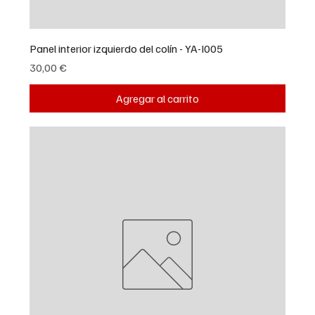
Panel interior izquierdo del colín - YA-I005
Precio
30,00 €
Agregar al carrito