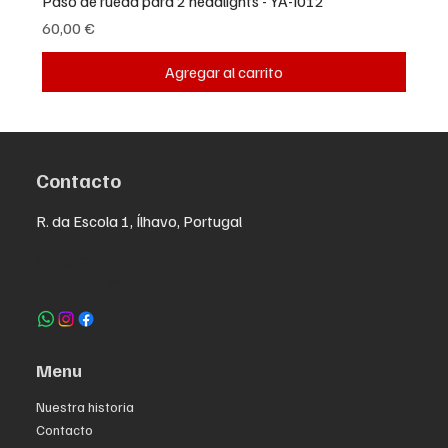
Paso de rueda para 2 headlights - YA-I012
Precio
60,00 €
Agregar al carrito
Contacto
R. da Escola 1, Ílhavo, Portugal
info@crazybikepataneco.com
+351 969 963 366
Menu
Nuestra historia
Contacto