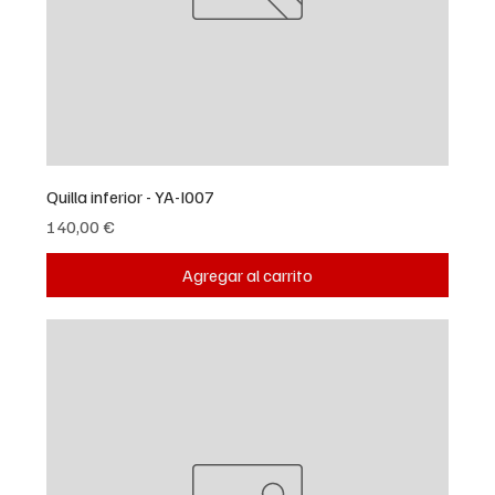
Quilla inferior - YA-I007
Precio
140,00 €
Agregar al carrito