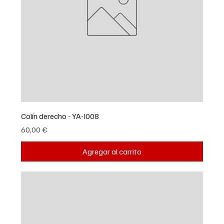
Colín derecho - YA-I008
Precio
60,00 €
Agregar al carrito