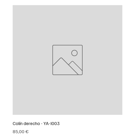
Colín derecho - YA-I003
Precio
85,00 €