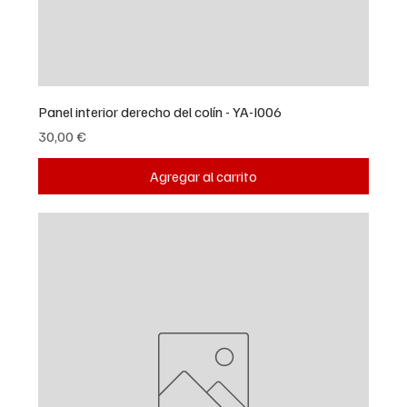
Panel interior derecho del colín - YA-I006
Precio
30,00 €
Agregar al carrito