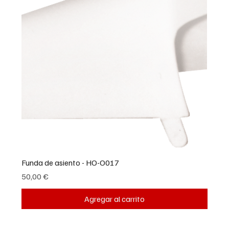
Funda de asiento - HO-O017
Precio
50,00 €
Agregar al carrito