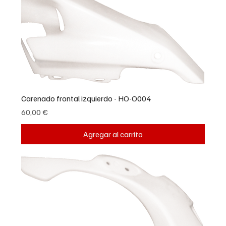
Carenado frontal izquierdo - HO-O004
Precio
60,00 €
Agregar al carrito