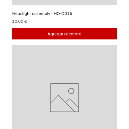
Headlight assembly - HO-O015
Precio
10,00 €
Agregar al carrito