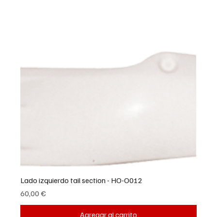
Lado izquierdo tail section - HO-O012
Precio
60,00 €
Agregar al carrito