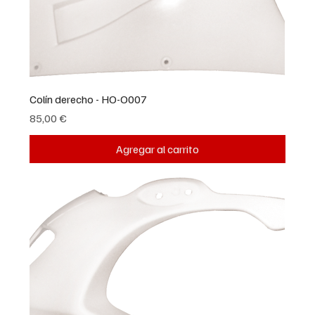
Colín derecho - HO-O007
Precio
85,00 €
Agregar al carrito