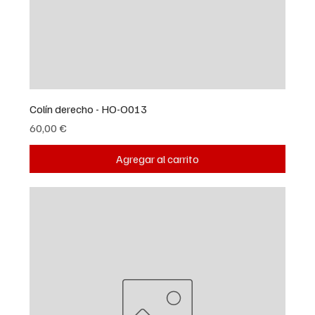
Colín derecho - HO-O013
Precio
60,00 €
Agregar al carrito