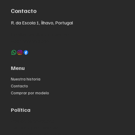
Contacto
R. da Escola 1, Ílhavo, Portugal
info@crazybikepataneco.com
+351 969 963 366
Menu
Nuestra historia
Contacto
Comprar por modelo
Política
Política de privacidad
Términos y condiciones
Declaración de accesibilidad