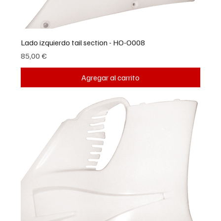
Lado izquierdo tail section - HO-O008
Precio
85,00 €
Agregar al carrito