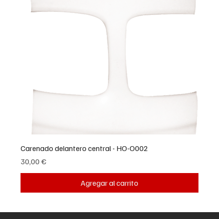
Carenado delantero central - HO-O002
Precio
30,00 €
Agregar al carrito