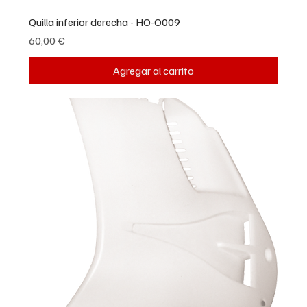
Quilla inferior derecha - HO-O009
Precio
60,00 €
Agregar al carrito