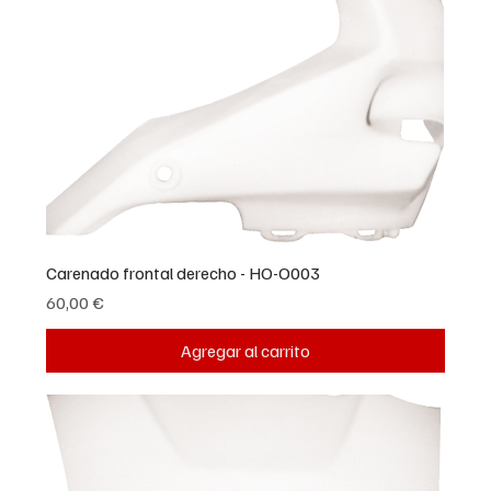
Carenado frontal derecho - HO-O003
Precio
60,00 €
Agregar al carrito