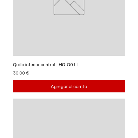
Quilla inferior central - HO-O011
Precio
30,00 €
Agregar al carrito