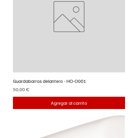
Guardabarros delantero - HO-O001
Precio
50,00 €
Agregar al carrito