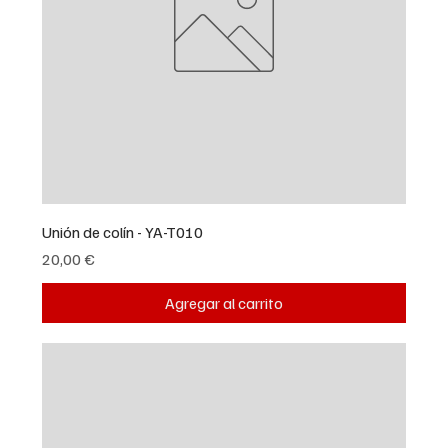
Unión de colín - YA-T010
Precio
20,00 €
Agregar al carrito