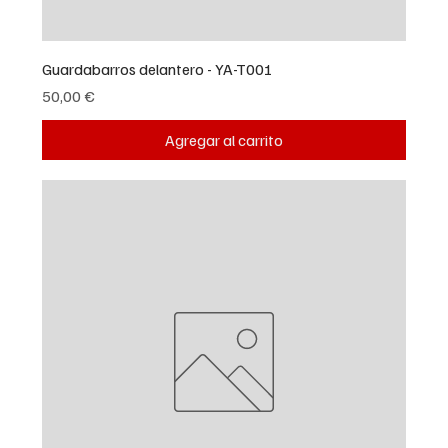
Guardabarros delantero - YA-T001
Precio
50,00 €
Agregar al carrito