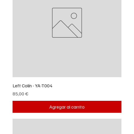
Left Colín - YA-T004
Precio
85,00 €
Agregar al carrito