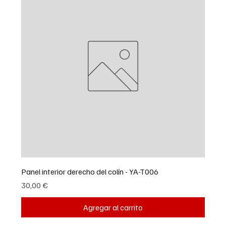
Panel interior derecho del colín - YA-T006
Precio
30,00 €
Agregar al carrito