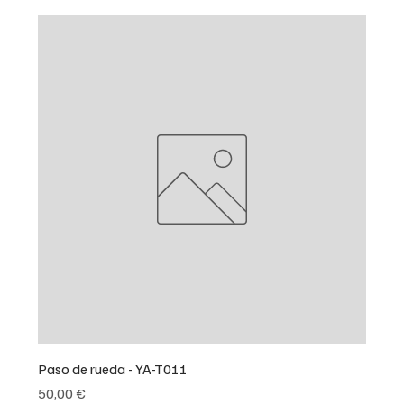
Paso de rueda - YA-T011
Precio
50,00 €