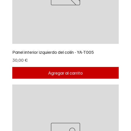
Panel interior izquierdo del colín - YA-T005
Precio
30,00 €
Agregar al carrito