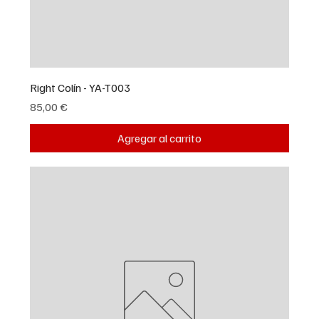
Right Colín - YA-T003
Precio
85,00 €
Agregar al carrito