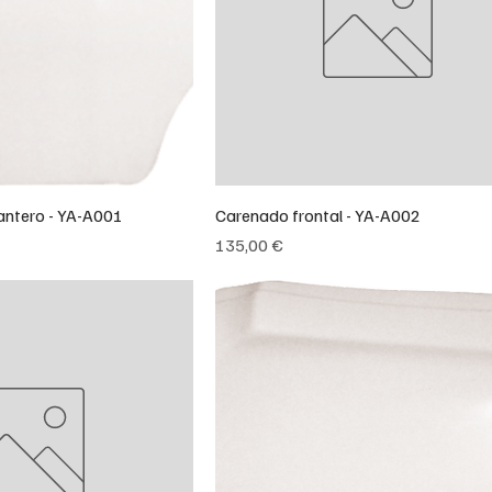
antero - YA-A001
Carenado frontal - YA-A002
Precio
135,00 €