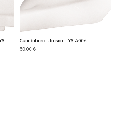
YA-
Guardabarros trasero - YA-A006
Precio
50,00 €