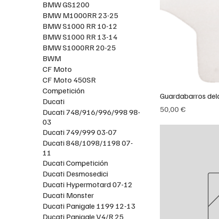
BMW GS1200
BMW M1000RR 23-25
BMW S1000 RR 10-12
BMW S1000 RR 13-14
BMW S1000RR 20-25
BWM
CF Moto
CF Moto 450SR
Competición
Guardabarros del
Ducati
Precio
50,00 €
Ducati 748/916/996/998 98-
03
Ducati 749/999 03-07
Ducati 848/1098/1198 07-
11
Ducati Competición
Ducati Desmosedici
Ducati Hypermotard 07-12
Ducati Monster
Ducati Panigale 1199 12-13
Ducati Panigale V4/R 25